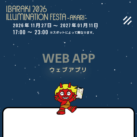
2026
11
27
2027
01
11
年
月
日
年
月
日
〜
17:00
23:00
〜
※スポットによって異なります。
WEB APP
ウェブアプリ
トップ
ご案内
WEBアプリ
スポット一覧
コンテスト
過去ギャラリー