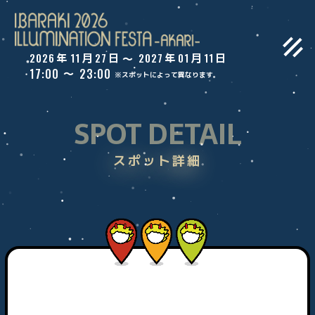
2026
11
27
2027
01
11
年
月
日
年
月
日
〜
17:00
23:00
〜
※スポットによって異なります。
SPOT DETAIL
スポット詳細
トップ
ご案内
WEBアプリ
スポット一覧
コンテスト
過去ギャラリー