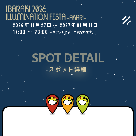
2026
11
27
2027
01
11
年
月
日
年
月
日
〜
17:00
23:00
〜
※スポットによって異なります。
SPOT DETAIL
スポット詳細
トップ
ご案内
WEBアプリ
スポット一覧
コンテスト
過去ギャラリー