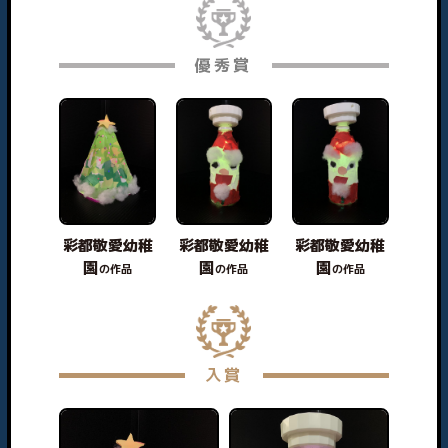
優秀賞
彩都敬愛幼稚
彩都敬愛幼稚
彩都敬愛幼稚
園
園
園
の作品
の作品
の作品
入賞