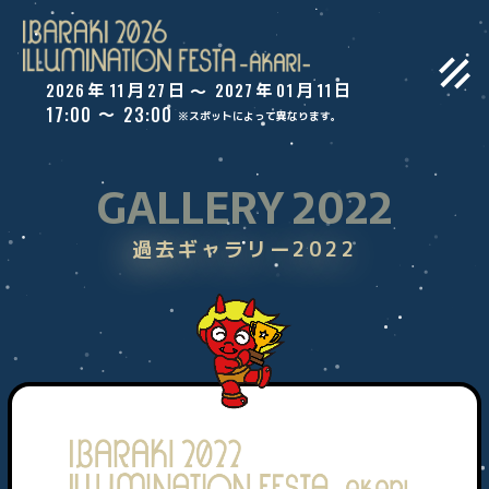
2026
11
27
2027
01
11
年
月
日
年
月
日
〜
17:00
23:00
〜
※スポットによって異なります。
GALLERY 2022
過去ギャラリー2022
トップ
ご案内
WEBアプリ
スポット一覧
コンテスト
過去ギャラリー