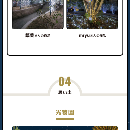
繁美
miyu
さんの作品
さんの作品
04
思い出
光物園